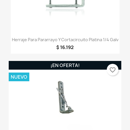
Herraje Para Pararrayo Y Cortacircuito Platina 1/4 Galv
$ 16.192
¡EN OFERTA!
favorite_border
NUEVO