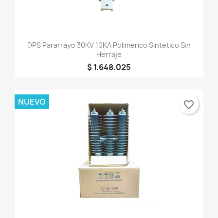
DPS Pararrayo 30KV 10KA Polimerico Sintetico Sin
Herraje
$ 1.648.025
NUEVO
favorite_border