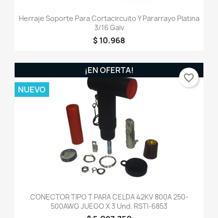
Herraje Soporte Para Cortacircuito Y Pararrayo Platina
3/16 Galv
$ 10.968
¡EN OFERTA!
favorite_border
NUEVO
CONECTOR TIPO T PARA CELDA 42KV 800A 250-
500AWG JUEGO X 3 Und. RSTI-6853