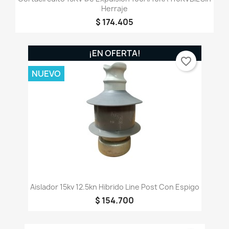
Herraje
$ 174.405
¡EN OFERTA!
favorite_border
NUEVO
Aislador 15kv 12.5kn Hibrido Line Post Con Espigo
$ 154.700