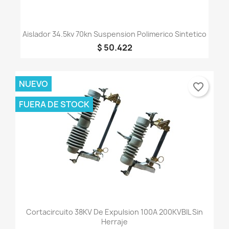
Aislador 34.5kv 70kn Suspension Polimerico Sintetico
$ 50.422
NUEVO
favorite_border
FUERA DE STOCK
Cortacircuito 38KV De Expulsion 100A 200KVBIL Sin
Herraje