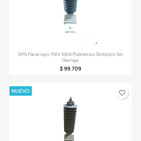
DPS Pararrayo 15KV 10KA Polimerico Sintetico Sin
Herraje
$ 99.709
NUEVO
favorite_border