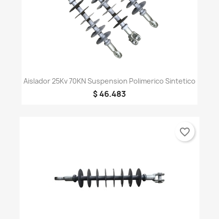
Aislador 25Kv 70KN Suspension Polimerico Sintetico
$ 46.483
favorite_border