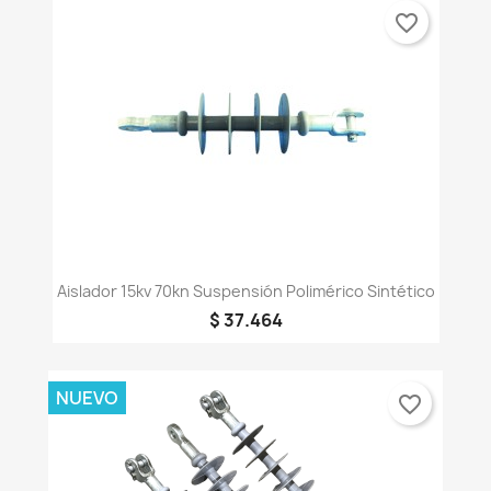
favorite_border
Aislador 15kv 70kn Suspensión Polimérico Sintético
$ 37.464
NUEVO
favorite_border