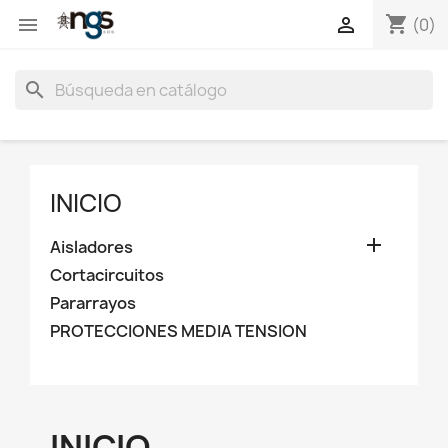
shopping_cart


(0)
search
INICIO

Aisladores
Cortacircuitos
Pararrayos
PROTECCIONES MEDIA TENSION
INICIO