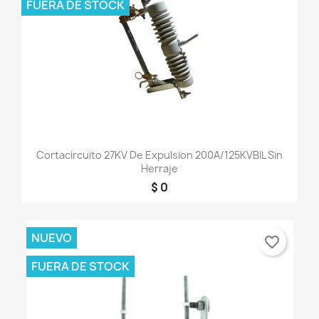
FUERA DE STOCK
Cortacircuito 27KV De Expulsion 200A/125KVBIL Sin
Herraje
$ 0
NUEVO
favorite_border
FUERA DE STOCK