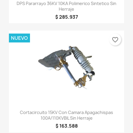
DPS Pararrayo 36KV 10KA Polimerico Sintetico Sin
Herraje
$ 285.937
NUEVO
favorite_border
Cortacircuito 15KV Con Camara Apagachispas
100A/110KVBIL Sin Herraje
$ 163.588