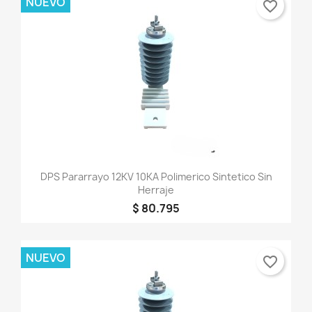
NUEVO
favorite_border
DPS Pararrayo 12KV 10KA Polimerico Sintetico Sin
Herraje
$ 80.795
NUEVO
favorite_border