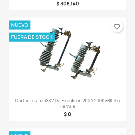
$ 308.140
NUEVO
favorite_border
FUERA DE STOCK
Cortacircuito 38KV De Expulsion 200A 200KVBIL Sin
Herraje
$ 0