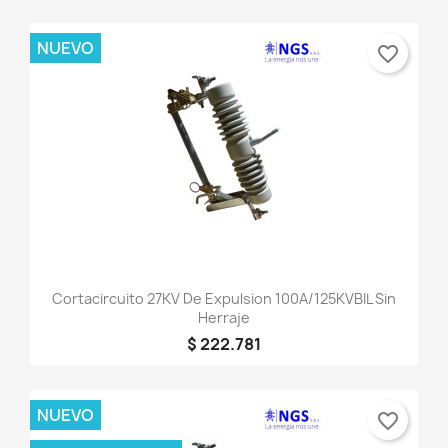
NUEVO
favorite_border
Cortacircuito 27KV De Expulsion 100A/125KVBIL Sin
Herraje
$ 222.781
NUEVO
favorite_border