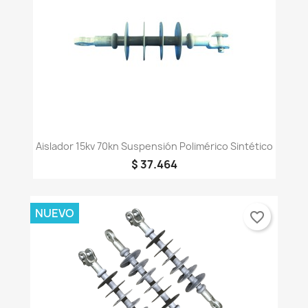
Aislador 15kv 70kn Suspensión Polimérico Sintético
$ 37.464
NUEVO
favorite_border