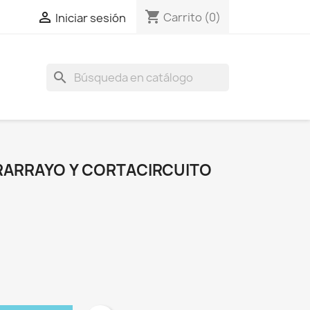
shopping_cart

Carrito
(0)
Iniciar sesión
search
RARRAYO Y CORTACIRCUITO