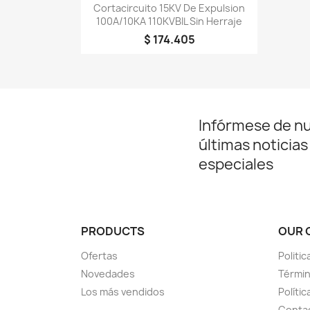
Vista rápida

Cortacircuito 15KV De Expulsion
100A/10KA 110KVBIL Sin Herraje
$ 174.405
Infórmese de n
últimas noticias
especiales
PRODUCTS
OUR 
Ofertas
Politi
Novedades
Términ
Los más vendidos
Políti
Conta