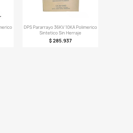
Vista rápida

merico
DPS Pararrayo 36KV 10KA Polimerico
Sintetico Sin Herraje
$ 285.937