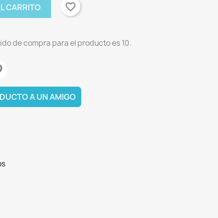
favorite_border
AL CARRITO
ido de compra para el producto es 10.
DUCTO A UN AMIGO
os