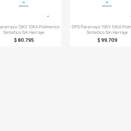
Vista rápida
Vista rápida


ararrayo 12KV 10KA Polimerico
DPS Pararrayo 15KV 10KA Poli
Sintetico Sin Herraje
Sintetico Sin Herraje
$ 80.795
$ 99.709