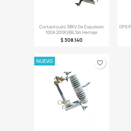
Vista rápida

Cortacircuito 38KV De Expulsion
DPS P
100A 200KVBIL Sin Herraje
$ 308.140
NUEVO
favorite_border