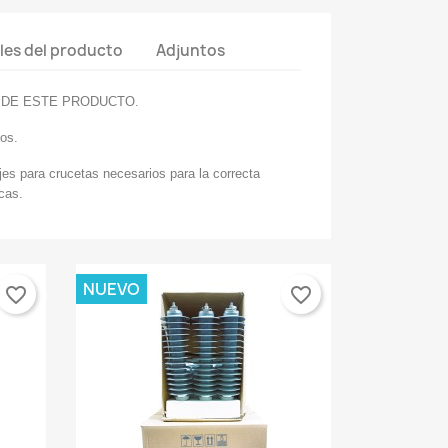
les del producto
Adjuntos
 DE ESTE PRODUCTO.
dos.
es para crucetas necesarios para la correcta
icas.
NUEVO
favorite_border
favorite_border