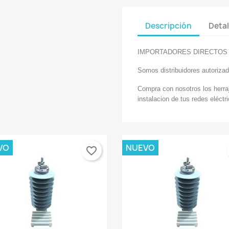
Descripción
Detal
IMPORTADORES DIRECTOS
Somos distribuidores autoriza
Compra con nosotros los herraj
instalacion de tus redes eléctr
VO
NUEVO
favorite_border