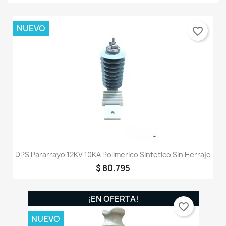
NUEVO
favorite_border
DPS Pararrayo 12KV 10KA Polimerico Sintetico Sin Herraje
$ 80.795
¡EN OFERTA!
favorite_border
NUEVO