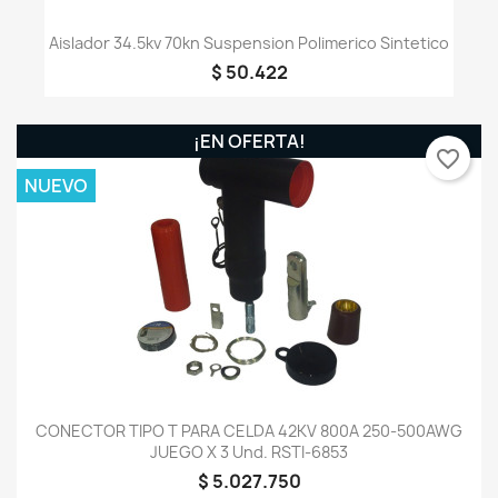
Aislador 34.5kv 70kn Suspension Polimerico Sintetico
$ 50.422
¡EN OFERTA!
favorite_border
NUEVO
CONECTOR TIPO T PARA CELDA 42KV 800A 250-500AWG
JUEGO X 3 Und. RSTI-6853
$ 5.027.750