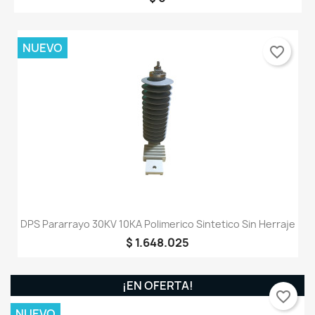
NUEVO
favorite_border
DPS Pararrayo 30KV 10KA Polimerico Sintetico Sin Herraje
$ 1.648.025
¡EN OFERTA!
favorite_border
NUEVO