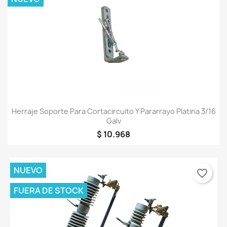
Herraje Soporte Para Cortacircuito Y Pararrayo Platina 3/16
Galv
$ 10.968
NUEVO
favorite_border
FUERA DE STOCK